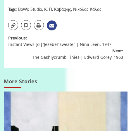
Tags:
BoWo Studio
,
Κ. Π. Καβάφης
,
Νικόλας Κάλας
Post
Previous:
Instant Views [o.] ‘Jezebel’ sweater | Nina Leen, 1947
navigation
Next:
The Gashlycrumb Tinies | Edward Gorey, 1963
More Stories