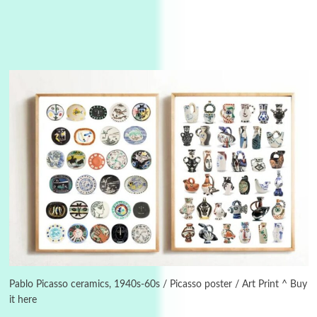
Instant Views [o.]
3
Instant Views [o.] Summer | Photos by
Piergiorgio Branzi, 1950s
Pablo Picasso ceramics, 1940s-60s / Picasso poster / Art Print ^ Buy
it here