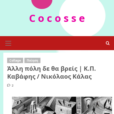
Skip
to
C o c o s s e
content
Primary
Menu
Collage
Ποίηση
Άλλη πόλη δε θα βρείς | Κ.Π.
Καβάφης / Νικόλαος Κάλας
2