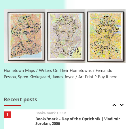
4
On [:]
On [:] Idiot | Richard P. Feynman, 1918-88
Manuscripts and letters
Love
5
Letters to Merce Cunningham | John Cage,
New York, 1943-44
Poems
Pop +
6
Ah! Sunflower | A poem by William Blake,
1794 + A song by The Fugs, 1965
Hometown Maps / Writers On Their Hometowns / Fernando
Pessoa, Søren Kierkegaard, James Joyce / Art Print ^ Buy it here
7
Alphabetarion #
Alphabetarion # Absent | Wendy Brown, 2015
Recent posts
Book//mark
USSR
1
Book//mark – Day of the Oprichnik | Vladimir
Sorokin, 2006