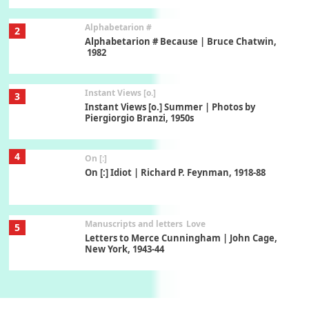
Alphabetarion #
2
Alphabetarion # Because | Bruce Chatwin,
1982
Instant Views [o.]
3
Instant Views [o.] Summer | Photos by
Piergiorgio Branzi, 1950s
4
On [:]
On [:] Idiot | Richard P. Feynman, 1918-88
Manuscripts and letters
Love
5
Letters to Merce Cunningham | John Cage,
New York, 1943-44
Poems
Pop +
6
Ah! Sunflower | A poem by William Blake,