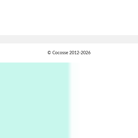
1794 + A song by The Fugs, 1965
7
Alphabetarion #
Alphabetarion # Absent | Wendy Brown, 2015
Book//mark
USSR
1
© Cocosse 2012-2026
Book//mark – Day of the Oprichnik | Vladimir
Sorokin, 2006
Alphabetarion #
2
Alphabetarion # Because | Bruce Chatwin,
1982
Instant Views [o.]
3
Instant Views [o.] Summer | Photos by
Piergiorgio Branzi, 1950s
4
On [:]