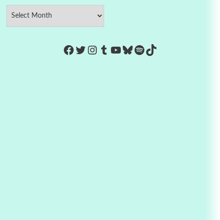
https://www.facebook.com/Co
Twitter
Instagram
Tumblr
YouTube
Bluesky
Spotify
TikTok