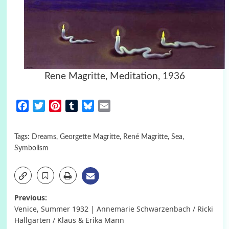
Rene Magritte, Meditation, 1936
Facebook
Twitter
Pinterest
Tumblr
Bluesky
Email
Tags:
Dreams
,
Georgette Magritte
,
René Magritte
,
Sea
,
Symbolism
Post
Previous:
Venice, Summer 1932 | Annemarie Schwarzenbach / Ricki
navigation
Hallgarten / Klaus & Erika Mann