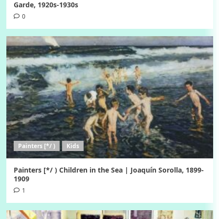
Garde, 1920s-1930s
0
Painters [*/ )
Kids
Painters [*/ ) Children in the Sea | Joaquín Sorolla, 1899-
1909
1