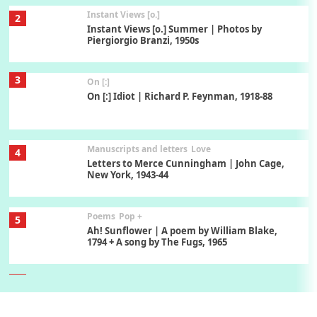
Instant Views [o.]
2
Instant Views [o.] Summer | Photos by
Piergiorgio Branzi, 1950s
3
On [:]
On [:] Idiot | Richard P. Feynman, 1918-88
Manuscripts and letters
Love
4
Letters to Merce Cunningham | John Cage,
New York, 1943-44
Poems
Pop +
5
Ah! Sunflower | A poem by William Blake,
1794 + A song by The Fugs, 1965
6
Alphabetarion #
Alphabetarion # Absent | Wendy Brown, 2015