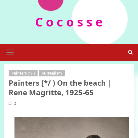
Skip
to
C o c o s s e
content
Primary
Menu
Painters [*/ )
Surrealism
Painters [*/ ) On the beach |
Rene Magritte, 1925-65
5