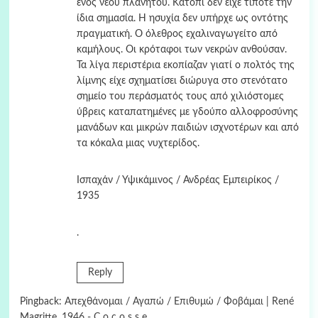
ενός νέου πλανήτου. Κατόπι δεν είχε τίποτε την
ίδια σημασία. Η ησυχία δεν υπήρχε ως οντότης
πραγματική. Ο όλεθρος εχαλιναγωγείτο από
καμήλους. Οι κρόταφοι των νεκρών ανθούσαν.
Τα λίγα περιστέρια εκοπίαζαν γιατί ο πολτός της
λίμνης είχε σχηματίσει διώρυγα στο στενότατο
σημείο του περάσματός τους από χιλιόστομες
ύβρεις καταπατημένες με γδούπο αλλοφροσύνης
μανάδων και μικρών παιδιών ισχνοτέρων και από
τα κόκαλα μιας νυχτερίδος.
Ισπαχάν / Υψικάμινος / Ανδρέας Εμπειρίκος /
1935
.
Reply
Pingback:
Απεχθάνομαι / Αγαπώ / Επιθυμώ / Φοβάμαι | René
Magritte, 1946 - C o c o s s e