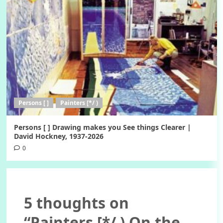
Persons [ ]
Painters [*/ )
Persons [ ] Drawing makes you See things Clearer |
David Hockney, 1937-2026
0
5 thoughts on
“
Painters [*/ ) On the