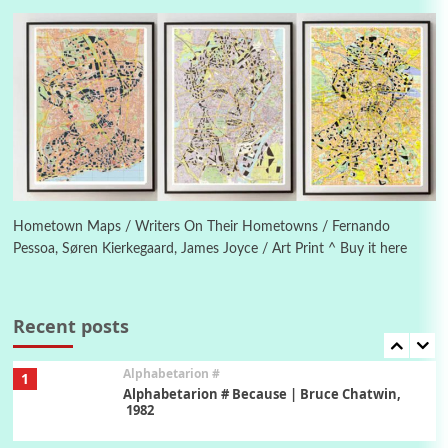
Letters to Merce Cunningham | John Cage,
New York, 1943-44
Poems
Pop +
5
Ah! Sunflower | A poem by William Blake,
1794 + A song by The Fugs, 1965
6
Alphabetarion #
Alphabetarion # Absent | Wendy Brown, 2015
Hometown Maps / Writers On Their Hometowns / Fernando
Pessoa, Søren Kierkegaard, James Joyce / Art Print ^ Buy it here
Book//mark
7
Book//mark – A Journey Round my Room |
Xavier de Maistre, 1794
Recent posts
Alphabetarion #
1
Alphabetarion # Because | Bruce Chatwin,
1982