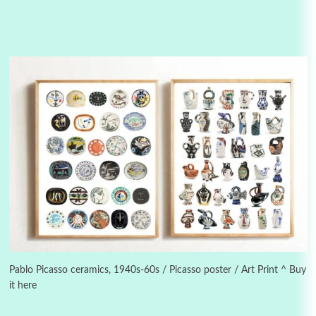
3
On [:]
On [:] Idiot | Richard P. Feynman, 1918-88
Pablo Picasso ceramics, 1940s-60s / Picasso poster / Art Print ^ Buy
it here
Manuscripts and letters
Love
4