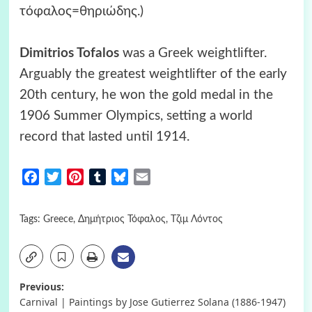
τόφαλος=θηριώδης.)
Dimitrios Tofalos
was a Greek weightlifter.
Arguably the greatest weightlifter of the early
20th century, he won the gold medal in the
1906 Summer Olympics, setting a world
record that lasted until 1914.
Facebook
Twitter
Pinterest
Tumblr
Bluesky
Email
Tags:
Greece
,
Δημήτριος Τόφαλος
,
Τζιμ Λόντος
Post
Previous:
Carnival | Paintings by Jose Gutierrez Solana (1886-1947)