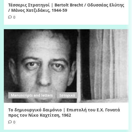
Τέσσερις Στρατηγοί | Bertolt Brecht / Οδυσσέας Ελύτης
/ Μάνος Χατζιδάκις, 1944-59
0
Manuscripts and letters
Ιστορικά
Tο δημιουργικό δαιμόνιο | Eπιστολή του Ε.Χ. Γονατά
προς τον Νίκο Καχτίτση, 1962
0