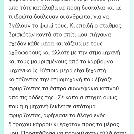
από τότε κατάλαβα με πόση δυσκολία και με
τι ιδρώτα δούλευαν οι άνθρωποι για να
βγάλουν το ψωμί τους. Κι επειδή ο σταθμός
βρισκόταν κοντά στο σπίτι μου, πήγαινα
σχεδόν κάθε μέρα και χάζευα με τους
αχθοφόρους και άλλοτε με την ατμομηχανή
και τους μαυρισμένους από το κάρβουνο
μηχανικούς. Κάποια μέρα είχα ξεχαστή
κοιτάζοντας την ατμομηχανή που έβγαζε
σφυρίζοντας τα άσπρα συννεφάκια καπνού
από τις ρόδες της . Σε κάποια στιγμή όμως
που η η μηχανή ξεκίνησε απότομα
σφυρίζοντας, αφήνιασε το άλογο ενός
δίτροχου κάρρου κι ερχόταν προς το μέρος
μου. Προσπάθησα να προφυλαχτώ αλλά ήταν