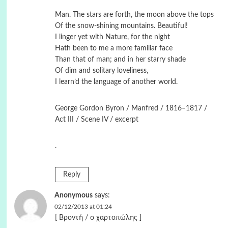
Man. The stars are forth, the moon above the tops
Of the snow-shining mountains. Beautiful!
I linger yet with Nature, for the night
Hath been to me a more familiar face
Than that of man; and in her starry shade
Of dim and solitary loveliness,
I learn’d the language of another world.
George Gordon Byron / Manfred / 1816–1817 /
Act III / Scene IV / excerpt
.
Reply
Anonymous
says:
02/12/2013 at 01:24
[ Βροντή / ο χαρτοπώλης ]