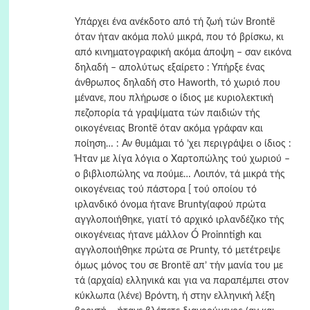
Υπάρχει ένα ανέκδοτο από τή ζωή τών Brontë
όταν ήταν ακόμα πολύ μικρά, που τό βρίσκω, κι
από κινηματογραφική ακόμα άποψη – σαν εικόνα
δηλαδή – απολύτως εξαίρετο : Υπήρξε ένας
άνθρωπος δηλαδή στο Ηaworth, τό χωριό που
μένανε, που πλήρωσε ο ίδιος με κυριολεκτική
πεζοπορία τά γραψίματα τών παιδιών τής
οικογένειας Brontë όταν ακόμα γράφαν και
ποίηση… : Αν θυμάμαι τό ’χει περιγράψει ο ίδιος :
Ήταν με λίγα λόγια ο Χαρτοπώλης τού χωριού –
ο βιβλιοπώλης να πούμε… Λοιπόν, τά μικρά τής
οικογένειας τού πάστορα [ τού οποίου τό
ιρλανδικό όνομα ήτανε Brunty(αφού πρώτα
αγγλοποιήθηκε, γιατί τό αρχικό ιρλανδέζικο τής
οικογένειας ήτανε μάλλον Ó Proinntigh και
αγγλοποιήθηκε πρώτα σε Prunty, τό μετέτρεψε
όμως μόνος του σε Brontë απ’ τήν μανία του με
τά (αρχαία) ελληνικά και για να παραπέμπει στον
κύκλωπα (λένε) Βρόντη, ή στην ελληνική λέξη