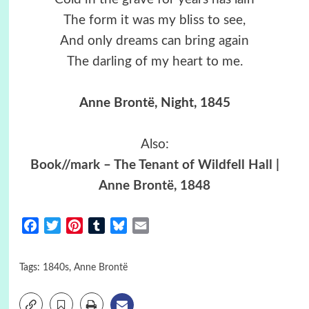
The form it was my bliss to see,
And only dreams can bring again
The darling of my heart to me.
Anne Brontë, Night, 1845
Also:
Book//mark – The Tenant of Wildfell Hall |
Anne Brontë, 1848
Facebook
Twitter
Pinterest
Tumblr
Bluesky
Email
Tags:
1840s
,
Anne Brontë