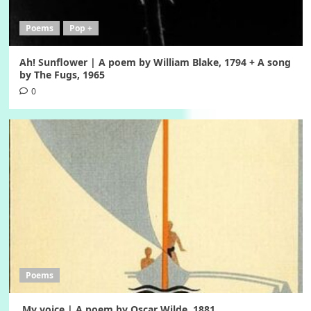
Poems
Pop +
Ah! Sunflower | A poem by William Blake, 1794 + A song
by The Fugs, 1965
0
Poems
My voice | A poem by Oscar Wilde, 1881