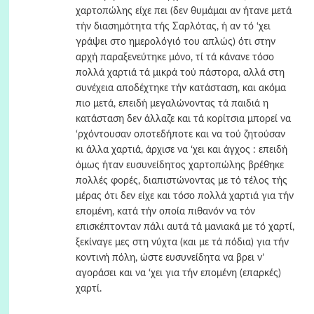
χαρτοπώλης είχε πει (δεν θυμάμαι αν ήτανε μετά
τήν διασημότητα τής Σαρλότας, ή αν τό ‘χει
γράψει στο ημερολόγιό του απλώς) ότι στην
αρχή παραξενεύτηκε μόνο, τί τά κάνανε τόσο
πολλά χαρτιά τά μικρά τού πάστορα, αλλά στη
συνέχεια αποδέχτηκε τήν κατάσταση, και ακόμα
πιο μετά, επειδή μεγαλώνοντας τά παιδιά η
κατάσταση δεν άλλαζε και τά κορίτσια μπορεί να
‘ρχόντουσαν οποτεδήποτε και να τού ζητούσαν
κι άλλα χαρτιά, άρχισε να ‘χει και άγχος : επειδή
όμως ήταν ευσυνείδητος χαρτοπώλης βρέθηκε
πολλές φορές, διαπιστώνοντας με τό τέλος τής
μέρας ότι δεν είχε και τόσο πολλά χαρτιά για τήν
επομένη, κατά τήν οποία πιθανόν να τόν
επισκέπτονταν πάλι αυτά τά μανιακά με τό χαρτί,
ξεκίναγε μες στη νύχτα (και με τά πόδια) για τήν
κοντινή πόλη, ώστε ευσυνείδητα να βρει ν’
αγοράσει και να ‘χει για τήν επομένη (επαρκές)
χαρτί.