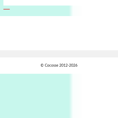
6
Alphabetarion #
Alphabetarion # Absent | Wendy Brown, 2015
Book//mark
7
Book//mark – A Journey Round my Room |
Xavier de Maistre, 1794
Alphabetarion #
1
© Cocosse 2012-2026
Alphabetarion # Because | Bruce Chatwin,
1982
Instant Views [o.]
2
Instant Views [o.] Summer | Photos by
Piergiorgio Branzi, 1950s
3
On [:]