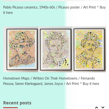
On [:] Idiot | Richard P. Feynman, 1918-88
Pablo Picasso ceramics, 1940s-60s / Picasso poster / Art Print ^ Buy
it here
Manuscripts and letters
Love
4
Letters to Merce Cunningham | John Cage,
New York, 1943-44
Poems
Pop +
5
Ah! Sunflower | A poem by William Blake,
1794 + A song by The Fugs, 1965
6
Alphabetarion #
Alphabetarion # Absent | Wendy Brown, 2015
Hometown Maps / Writers On Their Hometowns / Fernando
Pessoa, Søren Kierkegaard, James Joyce / Art Print ^ Buy it here
Book//mark
7
Book//mark – A Journey Round my Room |
Xavier de Maistre, 1794
Recent posts