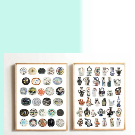
3
On [:]