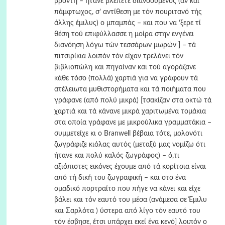
βροντή – ήτανε βλέπετε διανοούμενος (αν και
πάμφτωχος, σ’ αντίθεση με τόν πουριτανό τής
άλλης έμιλυς) ο μπαμπάς – και που να ’ξερε τί
θέση τού επιφύλλασσε η μοίρα στην ενγένει
διανόηση λόγω τών τεσσάρων μωρών ] – τά
πιτσιρίκια λοιπόν τόν είχαν τρελάνει τόν
βιβλιοπώλη και πηγαίναν και τού αγοράζανε
κάθε τόσο (πολλά) χαρτιά για να γράφουν τά
ατέλειωτα μυθιστορήματα και τά ποιήματα που
γράφανε (από πολύ μικρά) [τσακίζαν στα οκτώ τά
χαρτιά και τά κάνανε μικρά χαριτωμένα τομάκια
στα οποία γράφανε με μικρούλικα γραμματάκια –
συμμετείχε κι ο Βranwell βέβαια τότε, μολονότι
ζωγράφιζε κιόλας αυτός (μεταξύ μας νομίζω ότι
ήτανε και πολύ καλός ζωγράφος) – ό,τι
αξιόπιστες εικόνες έχουμε από τά κορίτσια είναι
από τή δική του ζωγραφική – και στο ένα
ομαδικό πορτραίτο που πήγε να κάνει και είχε
βάλει και τόν εαυτό του μέσα (ανάμεσα σε Έμιλυ
και Σαρλότα ) ύστερα από λίγο τόν εαυτό του
τόν έσβησε, έτσι υπάρχει εκεί ένα κενό] λοιπόν ο