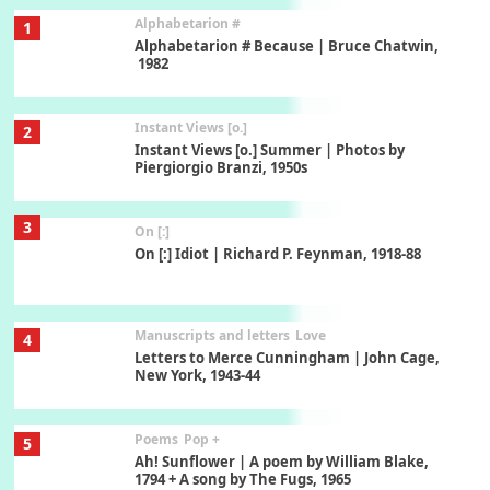
Alphabetarion #
1
Alphabetarion # Because | Bruce Chatwin,
1982
Instant Views [o.]
2
Instant Views [o.] Summer | Photos by
Piergiorgio Branzi, 1950s
3
On [:]
On [:] Idiot | Richard P. Feynman, 1918-88
Manuscripts and letters
Love
4
Letters to Merce Cunningham | John Cage,
New York, 1943-44
Poems
Pop +
5
Ah! Sunflower | A poem by William Blake,
1794 + A song by The Fugs, 1965