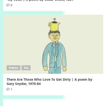
0
Poems
Tea
There Are Those Who Love To Get Dirty | A poem by
Gary Snyder, 1970-84
1