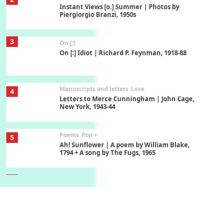
Instant Views [o.] Summer | Photos by
Piergiorgio Branzi, 1950s
3
On [:]
On [:] Idiot | Richard P. Feynman, 1918-88
Manuscripts and letters
Love
4
Letters to Merce Cunningham | John Cage,
New York, 1943-44
Poems
Pop +
5
Ah! Sunflower | A poem by William Blake,
1794 + A song by The Fugs, 1965
6
Alphabetarion #
Alphabetarion # Absent | Wendy Brown, 2015