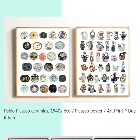
3
On [:]
On [:] Idiot | Richard P. Feynman, 1918-88
Pablo Picasso ceramics, 1940s-60s / Picasso poster / Art Print ^ Buy
it here
Manuscripts and letters
Love
4
Letters to Merce Cunningham | John Cage,