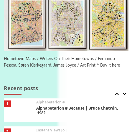
New York, 1943-44
Poems
Pop +
5
Ah! Sunflower | A poem by William Blake,
1794 + A song by The Fugs, 1965
6
Alphabetarion #
Alphabetarion # Absent | Wendy Brown, 2015
Hometown Maps / Writers On Their Hometowns / Fernando
Pessoa, Søren Kierkegaard, James Joyce / Art Print ^ Buy it here
Book//mark
7
Book//mark – A Journey Round my Room |
Xavier de Maistre, 1794
Recent posts
Alphabetarion #
1
Alphabetarion # Because | Bruce Chatwin,
1982
Instant Views [o.]
2