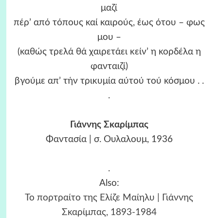
μαζί
πέρ’ από τόπους καί καιρούς, έως ότου – φως
μου –
(καθώς τρελά θά χαιρετάει κείν’ η κορδέλα η
φανταιζί)
βγούμε απ’ τήν τρικυμία αύτού τού κόσμου . .
.
Γιάννης Σκαρίμπας
Φαντασία | σ. Ουλαλουμ, 1936
.
Also:
Το πορτραίτο της Ελίζε Μαίηλυ | Γιάννης
Σκαρίμπας, 1893-1984