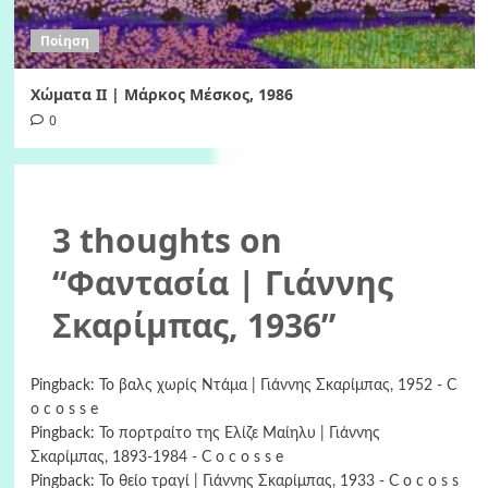
Ποίηση
Χώματα II | Μάρκος Μέσκος, 1986
0
3 thoughts on
“
Φαντασία | Γιάννης
Σκαρίμπας, 1936
”
Pingback:
Το βαλς χωρίς Ντάμα | Γιάννης Σκαρίμπας, 1952 - C
o c o s s e
Pingback:
Το πορτραίτο της Ελίζε Μαίηλυ | Γιάννης
Σκαρίμπας, 1893-1984 - C o c o s s e
Pingback:
Το θείο τραγί | Γιάννης Σκαρίμπας, 1933 - C o c o s s