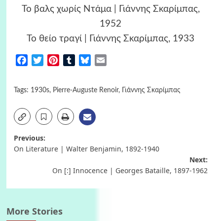
Το βαλς χωρίς Ντάμα | Γιάννης Σκαρίμπας,
1952
Το θείο τραγί | Γιάννης Σκαρίμπας, 1933
Facebook
Twitter
Pinterest
Tumblr
Bluesky
Email
Tags:
1930s
,
Pierre-Auguste Renoir
,
Γιάννης Σκαρίμπας
Post
Previous:
On Literature | Walter Benjamin, 1892-1940
navigation
Next:
On [:] Innocence | Georges Bataille, 1897-1962
More Stories