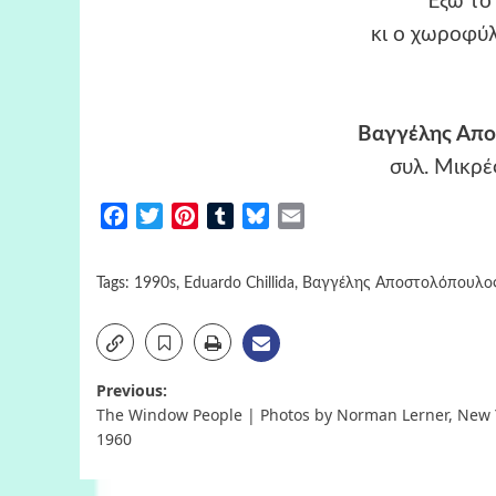
Έξω το
κι ο χωροφύλ
Βαγγέλης Απο
συλ. Μικρέ
Facebook
Twitter
Pinterest
Tumblr
Bluesky
Email
Tags:
1990s
,
Eduardo Chillida
,
Βαγγέλης Αποστολόπουλο
Post
Previous:
The Window People | Photos by Norman Lerner, New 
navigation
1960