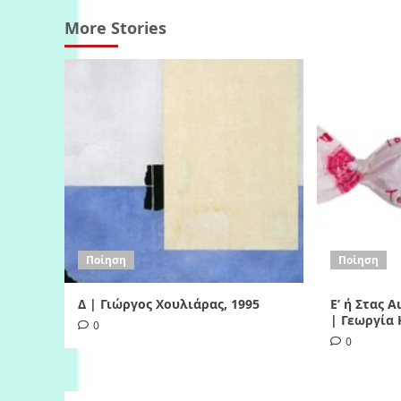
More Stories
Ποίηση
Ποίηση
Δ | Γιώργος Χουλιάρας, 1995
Ε’ ή Στας 
| Γεωργία 
0
0