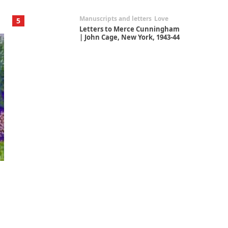
Manuscripts and letters
Love
5
Letters to Merce Cunningham
| John Cage, New York, 1943-44
Poems
Pop +
6
Ah! Sunflower | A poem by
William Blake, 1794 + A song by
The Fugs, 1965
Alphabetarion #
7
Alphabetarion # Absent |
Wendy Brown, 2015
Book//mark
USSR
1
Book//mark – Day of the
Oprichnik | Vladimir Sorokin,
2006
Alphabetarion #
2
Alphabetarion # Because |