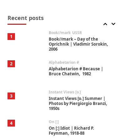
Alphabetarion #
7
Alphabetarion # Absent |
Wendy Brown, 2015
Recent posts
Book//mark
USSR
1
Book//mark – Day of the
Oprichnik | Vladimir Sorokin,
2006
Alphabetarion #
2
Alphabetarion # Because |
Bruce Chatwin, 1982
Instant Views [o.]
3
Instant Views [o.] Summer |
Photos by Piergiorgio Branzi,
1950s
On [:]
4
On [:] Idiot | Richard P.
Feynman, 1918-88