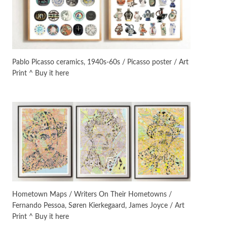
Instant Views [o.]
3
Instant Views [o.] Summer |
Photos by Piergiorgio Branzi,
Pablo Picasso ceramics, 1940s-60s / Picasso poster / Art
1950s
Print ^ Buy it here
On [:]
4
On [:] Idiot | Richard P.
Feynman, 1918-88
Manuscripts and letters
Love
5
Letters to Merce Cunningham
| John Cage, New York, 1943-44
Poems
Pop +
6
Ah! Sunflower | A poem by
Hometown Maps / Writers On Their Hometowns /
William Blake, 1794 + A song by
Fernando Pessoa, Søren Kierkegaard, James Joyce / Art
The Fugs, 1965
Print ^ Buy it here