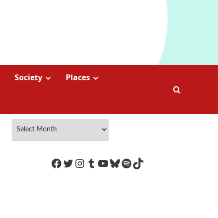
Society
Places
https://www.facebook.com/Coco
Twitter
Instagram
Tumblr
YouTube
Bluesky
Spotify
TikTok