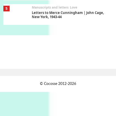
Manuscripts and letters
Love
5
Letters to Merce Cunningham | John Cage,
New York, 1943-44
Poems
Pop +
6
Ah! Sunflower | A poem by William Blake,
1794 + A song by The Fugs, 1965
7
Alphabetarion #
Alphabetarion # Absent | Wendy Brown, 2015
Book//mark
USSR
1
© Cocosse 2012-2026
Book//mark – Day of the Oprichnik | Vladimir
Sorokin, 2006
Alphabetarion #
2
Alphabetarion # Because | Bruce Chatwin,
1982