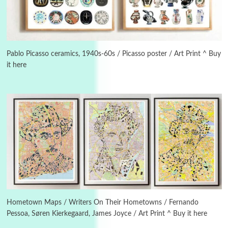
Instant Views [o.]
3
Instant Views [o.] Summer | Photos by
Piergiorgio Branzi, 1950s
Pablo Picasso ceramics, 1940s-60s / Picasso poster / Art Print ^ Buy
it here
4
On [:]
On [:] Idiot | Richard P. Feynman, 1918-88
Manuscripts and letters
Love
5
Letters to Merce Cunningham | John Cage,
New York, 1943-44
Poems
Pop +
6
Ah! Sunflower | A poem by William Blake,
1794 + A song by The Fugs, 1965
Hometown Maps / Writers On Their Hometowns / Fernando
Pessoa, Søren Kierkegaard, James Joyce / Art Print ^ Buy it here
7