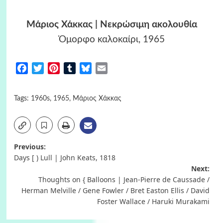
Μάριος Χάκκας | Νεκρώσιμη ακολουθία
Όμορφο καλοκαίρι, 1965
Facebook
Twitter
Pinterest
Tumblr
Bluesky
Email
Tags:
1960s
,
1965
,
Μάριος Χάκκας
Post
Previous:
Days [ ) Lull | John Keats, 1818
navigation
Next:
Thoughts on { Balloons | Jean-Pierre de Caussade /
Herman Melville / Gene Fowler / Bret Easton Ellis / David
Foster Wallace / Haruki Murakami