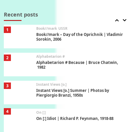
Alphabetarion #
Alphabetarion # Absent | Wendy Brown, 2015
Recent posts
Book//mark
USSR
1
Book//mark – Day of the Oprichnik | Vladimir
Sorokin, 2006
Alphabetarion #
2
Alphabetarion # Because | Bruce Chatwin,
1982
Instant Views [o.]
3
Instant Views [o.] Summer | Photos by
Piergiorgio Branzi, 1950s
4
On [:]
On [:] Idiot | Richard P. Feynman, 1918-88