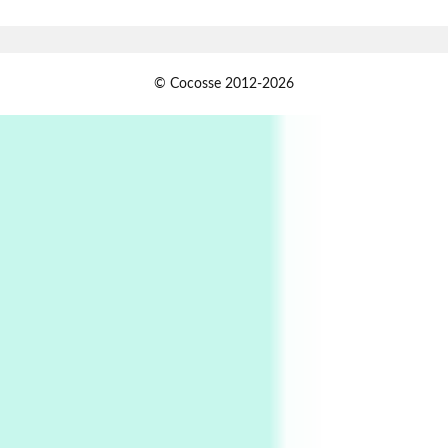
Xavier de Maistre, 1794
Alphabetarion #
1
© Cocosse 2012-2026
Alphabetarion # Because | Bruce Chatwin,
1982
Instant Views [o.]
2
Instant Views [o.] Summer | Photos by
Piergiorgio Branzi, 1950s
3
On [:]
On [:] Idiot | Richard P. Feynman, 1918-88
Manuscripts and letters
Love
4
Letters to Merce Cunningham | John Cage,
New York, 1943-44