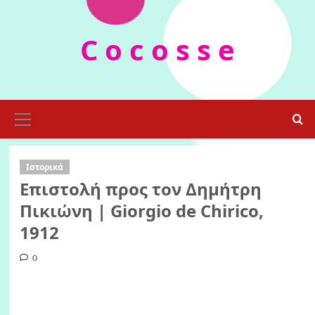
Skip
to
C o c o s s e
content
Primary
Menu
Ιστορικά
Επιστολή προς τον Δημήτρη
Πικιώνη | Giorgio de Chirico,
1912
0