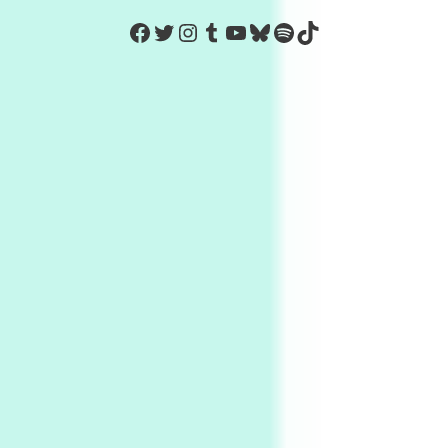
https://www.facebook.com/Co
Twitter
Instagram
Tumblr
YouTube
Bluesky
Spotify
TikTok