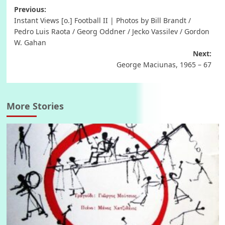
Post
Previous:
Instant Views [o.] Football II | Photos by Bill Brandt /
navigation
Pedro Luis Raota / Georg Oddner / Jecko Vassilev / Gordon
W. Gahan
Next:
George Maciunas, 1965 – 67
More Stories