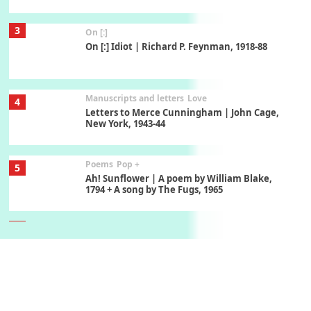
3
On [:]
On [:] Idiot | Richard P. Feynman, 1918-88
Manuscripts and letters
Love
4
Letters to Merce Cunningham | John Cage,
New York, 1943-44
Poems
Pop +
5
Ah! Sunflower | A poem by William Blake,
1794 + A song by The Fugs, 1965
6
Alphabetarion #
Alphabetarion # Absent | Wendy Brown, 2015
Book//mark
7
Book//mark – A Journey Round my Room |