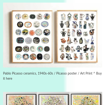
3
On [:]
On [:] Idiot | Richard P. Feynman, 1918-88
Pablo Picasso ceramics, 1940s-60s / Picasso poster / Art Print ^ Buy
it here
Manuscripts and letters
Love
4
Letters to Merce Cunningham | John Cage,
New York, 1943-44