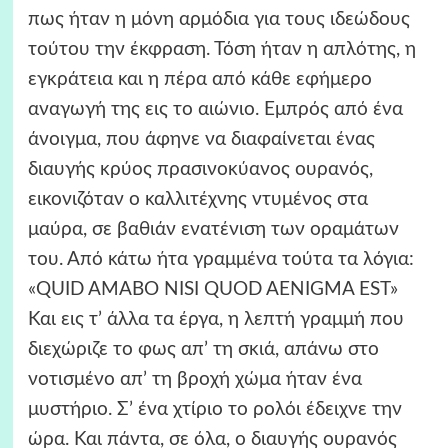
πως ήταν η μόνη αρμόδια για τους ιδεώδους
τούτου την έκφραση. Τόση ήταν η απλότης, η
εγκράτεια και η πέρα από κάθε εφήμερο
αναγωγή της εις το αιώνιο. Εμπρός από ένα
άνοιγμα, που άφηνε να διαφαίνεται ένας
διαυγής κρύος πρασινοκύανος ουρανός,
εικονιζόταν ο καλλιτέχνης ντυμένος στα
μαύρα, σε βαθιάν ενατένιση των οραμάτων
του. Από κάτω ήτα γραμμένα τούτα τα λόγια:
«QUID AMABO NISI QUOD AENIGMA EST»
Και εις τ’ άλλα τα έργα, η λεπτή γραμμή που
διεχώριζε το φως απ’ τη σκιά, απάνω στο
νοτισμένο απ’ τη βροχή χώμα ήταν ένα
μυστήριο. Σ’ ένα χτίριο το ρολόι έδειχνε την
ώρα. Και πάντα, σε όλα, ο διαυγής ουρανός