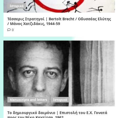
Ιστορικά
Τέσσερις Στρατηγοί | Bertolt Brecht / Οδυσσέας Ελύτης
/ Μάνος Χατζιδάκις, 1944-59
0
Manuscripts and letters
Ιστορικά
Tο δημιουργικό δαιμόνιο | Eπιστολή του Ε.Χ. Γονατά
προς τον Νίκο Καχτίτση, 1962