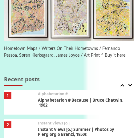
Poems
Pop +
5
Ah! Sunflower | A poem by William Blake,
1794 + A song by The Fugs, 1965
6
Alphabetarion #
Alphabetarion # Absent | Wendy Brown, 2015
Hometown Maps / Writers On Their Hometowns / Fernando
Pessoa, Søren Kierkegaard, James Joyce / Art Print ^ Buy it here
Book//mark
7
Book//mark – A Journey Round my Room |
Xavier de Maistre, 1794
Recent posts
Alphabetarion #
1
Alphabetarion # Because | Bruce Chatwin,
1982
Instant Views [o.]
2
Instant Views [o.] Summer | Photos by
Piergiorgio Branzi, 1950s