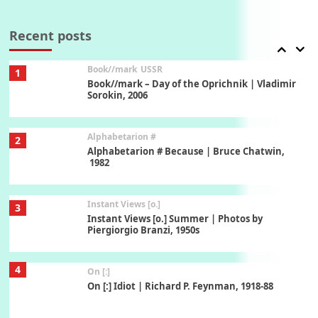
Alphabetarion #
Alphabetarion # Absent | Wendy Brown, 2015
Recent posts
Book//mark
USSR
1
Book//mark – Day of the Oprichnik | Vladimir
Sorokin, 2006
Alphabetarion #
2
Alphabetarion # Because | Bruce Chatwin,
1982
Instant Views [o.]
3
Instant Views [o.] Summer | Photos by
Piergiorgio Branzi, 1950s
4
On [:]
On [:] Idiot | Richard P. Feynman, 1918-88