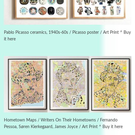
Instant Views [o.]
3
Instant Views [o.] Summer | Photos by
Piergiorgio Branzi, 1950s
Pablo Picasso ceramics, 1940s-60s / Picasso poster / Art Print ^ Buy
it here
4
On [:]
On [:] Idiot | Richard P. Feynman, 1918-88
Manuscripts and letters
Love
5
Letters to Merce Cunningham | John Cage,
New York, 1943-44
Poems
Pop +
6
Ah! Sunflower | A poem by William Blake,
1794 + A song by The Fugs, 1965
Hometown Maps / Writers On Their Hometowns / Fernando
Pessoa, Søren Kierkegaard, James Joyce / Art Print ^ Buy it here
7