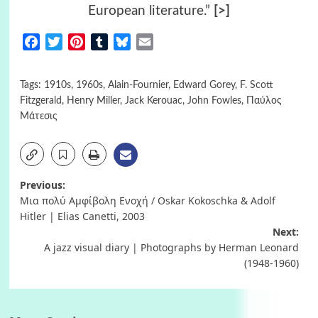
European literature.”
[>]
Facebook
Twitter
Pinterest
Tumblr
Bluesky
Email
Tags:
1910s
,
1960s
,
Alain-Fournier
,
Edward Gorey
,
F. Scott
Fitzgerald
,
Henry Miller
,
Jack Kerouac
,
John Fowles
,
Παύλος
Μάτεσις
Post
Previous:
Μια πολύ Αμφίβολη Ενοχή / Oskar Kokoschka & Adolf
navigation
Hitler | Elias Canetti, 2003
Next:
A jazz visual diary | Photographs by Herman Leonard
(1948-1960)