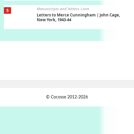
Manuscripts and letters
Love
5
Letters to Merce Cunningham | John Cage,
New York, 1943-44
Poems
Pop +
6
Ah! Sunflower | A poem by William Blake,
1794 + A song by The Fugs, 1965
7
Alphabetarion #
Alphabetarion # Absent | Wendy Brown, 2015
Book//mark
USSR
1
© Cocosse 2012-2026
Book//mark – Day of the Oprichnik | Vladimir
Sorokin, 2006
Alphabetarion #
2
Alphabetarion # Because | Bruce Chatwin,
1982