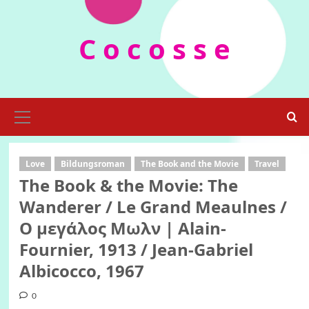
Skip
to
C o c o s s e
content
Primary
Menu
Love
Bildungsroman
The Book and the Movie
Travel
The Book & the Movie: The
Wanderer / Le Grand Meaulnes /
Ο μεγάλος Μωλν | Alain-
Fournier, 1913 / Jean-Gabriel
Albicocco, 1967
0