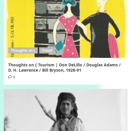
Thoughts on {
Travel
Thoughts on { Tourism | Don DeLillo / Douglas Adams /
D. H. Lawrence / Bill Bryson, 1928-91
0