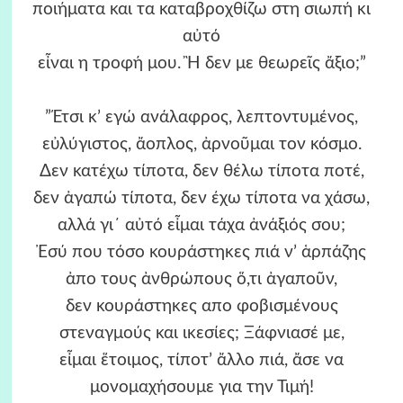
ποιήματα και τα καταβροχθίζω στη σιωπή κι
αὐτό
εἶναι η τροφή μου. Ἢ δεν με θεωρεῖς ἄξιο;”
”Έτσι κ’ εγώ ανάλαφρος, λεπτοντυμένος,
εὐλύγιστος, ἄοπλος, ἀρνοῦμαι τον κόσμο.
Δεν κατέχω τίποτα, δεν θέλω τίποτα ποτέ,
δεν ἀγαπώ τίποτα, δεν έχω τίποτα να χάσω,
αλλά γι΄ αὐτό εἶμαι τάχα ἀνάξιός σου;
Ἐσύ που τόσο κουράστηκες πιά ν’ ἁρπάζης
ἀπο τους ἀνθρώπους ὅ,τι ἀγαποῦν,
δεν κουράστηκες απο φοβισμένους
στεναγμούς και ικεσίες; Ξάφνιασέ με,
εἶμαι ἕτοιμος, τίποτ’ ἄλλο πιά, ἄσε να
μονομαχήσουμε για την Τιμή!