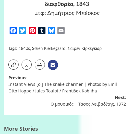
διαφθορέα, 1843
μτφ: Δημήτριος Μπέσκος
Facebook
Twitter
Pinterest
Tumblr
Bluesky
Email
Tags:
1840s
,
Søren Kierkegaard
,
Σαίρεν Κίρκεγκωρ
Post
Previous:
Instant Views [o.] The snake charmer | Photos by Emil
navigation
Otto Hoppe / Jules Toulot / František Kobliha
Next:
Ο μουσικός | Τάσος Λειβαδίτης, 1972
More Stories