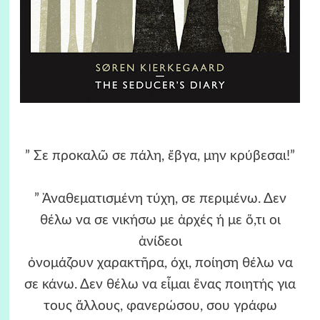
” Σε προκαλῶ σε πάλη, ἔβγα, μην κρύβεσαι!”
” Ἀναθεματισμένη τύχη, σε περιμένω. Δεν
θέλω να σε νικήσω με ἀρχές ή με ὅ,τι οι
ἀνίδεοι
ὀνομάζουν χαρακτῆρα, όχι, ποίηση θέλω να
σε κάνω. Δεν θέλω να εἶμαι ἓνας ποιητής για
τους ἄλλους, φανερώσου, σου γράφω