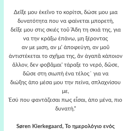
Δεῖξε μου ἐκεῖνο το κορίτσι, δώσε μου μια
δυνατότητα που να φαίνεται μπορετή,
δεῖξε μου στις σκιές τοῦ Ἅδη τη σκιά της, για
να την κράξω ἐπάνω, μη ξέροντας
αν με μιση, αν μ’ ἀποφεύγη, αν μοῦ
ἀντιστέκεται το σχῆμα της, ἂν ἀγαπᾶ κάποιον
ἄλλον, δεν φοβᾶμαι’ τάραξε το νερό, δῶσε,
δῶσε στη σιωπή ένα τέλος΄ για να
διώξης ἀπο μέσα μου την πείνα, σπλαχνίσου
με,
Ἐσύ που φαντάζεσαι πως εἶσαι, ἀπο μένα, πιο
δυνατή.”
Søren Kierkegaard, Το ημερολόγιο ενός