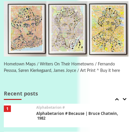
Letters to Merce Cunningham | John Cage,
New York, 1943-44
Poems
Pop +
5
Ah! Sunflower | A poem by William Blake,
1794 + A song by The Fugs, 1965
6
Alphabetarion #
Alphabetarion # Absent | Wendy Brown, 2015
Hometown Maps / Writers On Their Hometowns / Fernando
Pessoa, Søren Kierkegaard, James Joyce / Art Print ^ Buy it here
Book//mark
7
Book//mark – A Journey Round my Room |
Xavier de Maistre, 1794
Recent posts
Alphabetarion #
1
Alphabetarion # Because | Bruce Chatwin,
1982