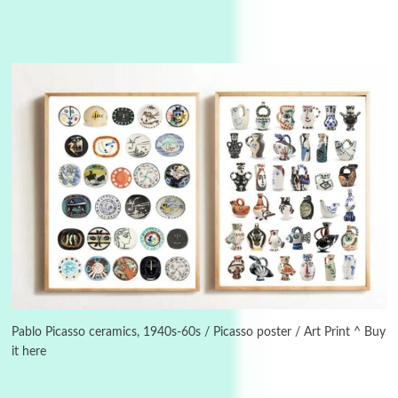
3
On [:]
On [:] Idiot | Richard P. Feynman, 1918-88
Pablo Picasso ceramics, 1940s-60s / Picasso poster / Art Print ^ Buy
it here
Manuscripts and letters
Love
4