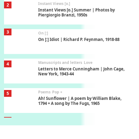
Instant Views [o.]
2
Instant Views [o.] Summer | Photos by
Piergiorgio Branzi, 1950s
3
On [:]
On [:] Idiot | Richard P. Feynman, 1918-88
Manuscripts and letters
Love
4
Letters to Merce Cunningham | John Cage,
New York, 1943-44
Poems
Pop +
5
Ah! Sunflower | A poem by William Blake,
1794 + A song by The Fugs, 1965
6
Alphabetarion #
Alphabetarion # Absent | Wendy Brown, 2015