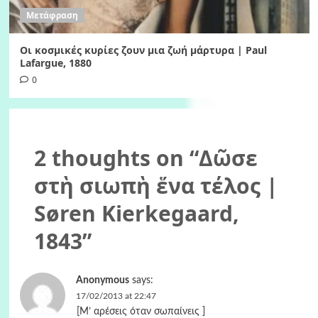
Μετάφραση
Οι κοσμικές κυρίες ζουν μια ζωή μάρτυρα | Paul
Lafargue, 1880
0
2 thoughts on “
Δῶσε
στὴ σιωπὴ ἕνα τέλος |
Søren Kierkegaard,
1843
”
Anonymous
says:
17/02/2013 at 22:47
[M’ αρέσεις όταν σωπαίνεις ]