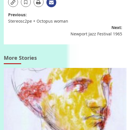
Post
Previous:
Stereosc2pe + Octopus woman
navigation
Next:
Newport Jazz Festival 1965
More Stories