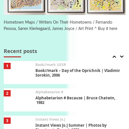
Poems
Pop +
6
Ah! Sunflower | A poem by William Blake,
1794 + A song by The Fugs, 1965
Hometown Maps / Writers On Their Hometowns / Fernando
Pessoa, Søren Kierkegaard, James Joyce / Art Print ^ Buy it here
7
Alphabetarion #
Alphabetarion # Absent | Wendy Brown, 2015
Recent posts
Book//mark
USSR
1
Book//mark – Day of the Oprichnik | Vladimir
Sorokin, 2006
Alphabetarion #
2
Alphabetarion # Because | Bruce Chatwin,
1982
Instant Views [o.]
3
Instant Views [o.] Summer | Photos by