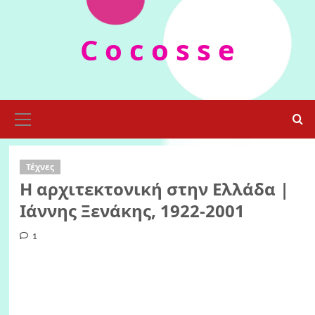
Skip
to
C o c o s s e
content
Primary
Menu
Τέχνες
Η αρχιτεκτονική στην Ελλάδα |
Ιάννης Ξενάκης, 1922-2001
1