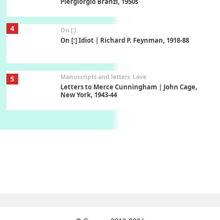
Piergiorgio Branzi, 1950s
4
On [:]
On [:] Idiot | Richard P. Feynman, 1918-88
Manuscripts and letters
Love
5
Letters to Merce Cunningham | John Cage,
New York, 1943-44
Poems
Pop +
6
Ah! Sunflower | A poem by William Blake,
1794 + A song by The Fugs, 1965
7
Alphabetarion #
Alphabetarion # Absent | Wendy Brown, 2015
Book//mark
USSR
1