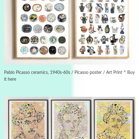
Instant Views [o.]
3
Instant Views [o.] Summer | Photos by
Piergiorgio Branzi, 1950s
Pablo Picasso ceramics, 1940s-60s / Picasso poster / Art Print ^ Buy
it here
4
On [:]
On [:] Idiot | Richard P. Feynman, 1918-88
Manuscripts and letters
Love
5
Letters to Merce Cunningham | John Cage,
New York, 1943-44